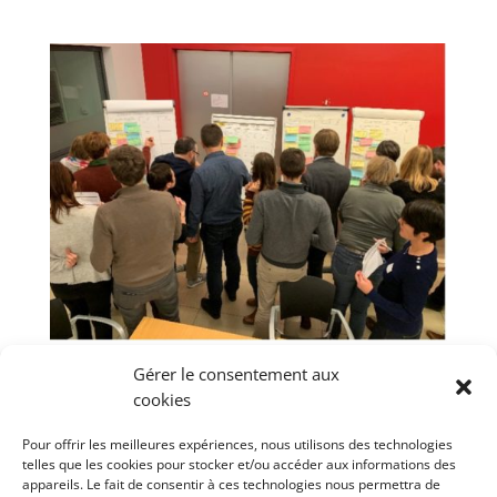
Gérer le consentement aux
Processus de co-construction pour le quartier
du Square Léopold à Namur
cookies
par
m.delmon
|
Mar 24, 2018
Pour offrir les meilleures expériences, nous utilisons des technologies
telles que les cookies pour stocker et/ou accéder aux informations des
PROCESSUS DE CO-CONSTRUCTION POUR LE
appareils. Le fait de consentir à ces technologies nous permettra de
QUARTIER DU SQUARE LEOPOLD A NAMUR De mai