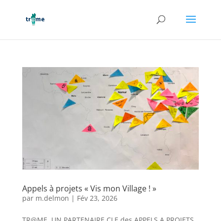
Appels à projets « Vis mon Village ! »
par
m.delmon
|
Fév 23, 2026
TR@ME, UN PARTENAIRE CLE des APPELS A PROJETS